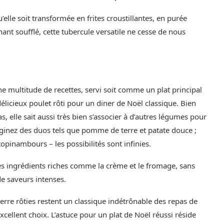
lle soit transformée en frites croustillantes, en purée
nt soufflé, cette tubercule versatile ne cesse de nous
ne multitude de recettes, servi soit comme un plat principal
icieux poulet rôti pour un diner de Noël classique. Bien
, elle sait aussi très bien s’associer à d’autres légumes pour
aginez des duos tels que pomme de terre et patate douce ;
pinambours – les possibilités sont infinies.
 des ingrédients riches comme la crème et le fromage, sans
 de saveurs intenses.
rre rôties restent un classique indétrônable des repas de
cellent choix. L’astuce pour un plat de Noël réussi réside