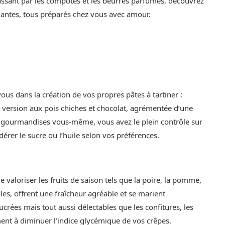
passant par les compotes et les beurres parfumés, découvrez
nantes, tous préparés chez vous avec amour.
ous dans la création de vos propres pâtes à tartiner :
e version aux pois chiches et chocolat, agrémentée d’une
es gourmandises vous-même, vous avez le plein contrôle sur
dérer le sucre ou l’huile selon vos préférences.
 valoriser les fruits de saison tels que la poire, la pomme,
es, offrent une fraîcheur agréable et se marient
crées mais tout aussi délectables que les confitures, les
ent à diminuer l’indice glycémique de vos crêpes.