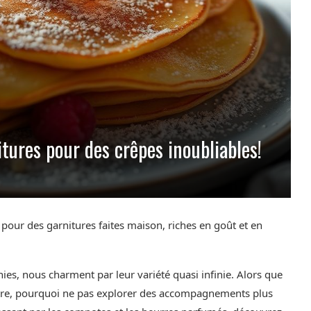
tures pour des crêpes inoubliables!
pour des garnitures faites maison, riches en goût et en
ies, nous charment par leur variété quasi infinie. Alors que
ître, pourquoi ne pas explorer des accompagnements plus