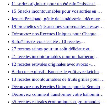
parfaites tout l’été !
11 spritz originaux pour un été rafraîchissant !
Découvrez-les ici !
15 Snacks incontournables pour vos sorties en mer
! Découvrez-les ici !
Jessica Préalpato, génie de la pâtisserie : découvrez
ses créations uniques !
19 brochettes végétariennes surprenantes à essayer
!
Découvrez nos Recettes Uniques pour Chaque
Jour, du 3 au 9 Août!
Rafraîchissez-vous cet été : 10 recettes
incontournables de taboulé !
27 recettes saines pour un août délicieux et
équilibré !
21 recettes incontournables pour un barbecue
réussi !
12 recettes estivales originales avec avocat -
Oubliez l'avocado toast!
Barbecue explosif : Boostez le goût avec ketchup,
mayonnaise et marinades !
13 recettes incontournables de fruits grillés pour un
été savoureux !
Découvrez nos Recettes Uniques pour la Semaine
du 27 Juillet au 2 Août !
Découvrez comment transformer votre halloumi
grillé en un plat exquis !
35 recettes estivales économiques et gourmandes à
base de légumes!