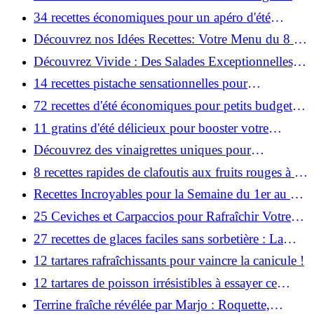
pour l'été!
34 recettes économiques pour un apéro d'été
sensationnel !
Découvrez nos Idées Recettes: Votre Menu du 8 au
14 Juin!
Découvrez Vivide : Des Salades Exceptionnelles,
Comme au Resto !
14 recettes pistache sensationnelles pour
révolutionner vos repas quotidiens !
72 recettes d'été économiques pour petits budgets :
à découvrir !
11 gratins d'été délicieux pour booster votre
consommation de légumes!
Découvrez des vinaigrettes uniques pour
révolutionner vos plats !
8 recettes rapides de clafoutis aux fruits rouges à ne
pas manquer!
Recettes Incroyables pour la Semaine du 1er au 7
Juin : Découvrez le Menu!
25 Ceviches et Carpaccios pour Rafraîchir Votre
Été !
27 recettes de glaces faciles sans sorbetière : La
solution idéale pour l'été!
12 tartares rafraîchissants pour vaincre la canicule !
12 tartares de poisson irrésistibles à essayer ce
printemps !
Terrine fraîche révélée par Marjo : Roquette,