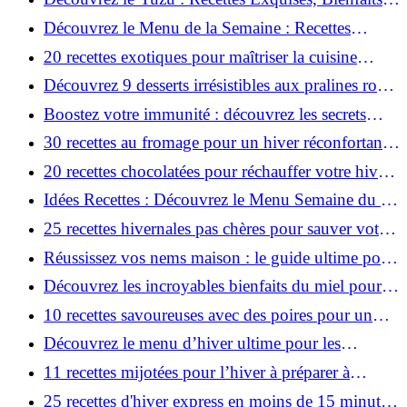
Incroyables et Points de Vente!
Découvrez le Menu de la Semaine : Recettes
Quotidiennes du 20 au 26 Janvier!
20 recettes exotiques pour maîtriser la cuisine
asiatique chez vous !
Découvrez 9 desserts irrésistibles aux pralines roses
!
Boostez votre immunité : découvrez les secrets
pour un système invincible !
30 recettes au fromage pour un hiver réconfortant -
À découvrir absolument !
20 recettes chocolatées pour réchauffer votre hiver
et booster votre moral !
Idées Recettes : Découvrez le Menu Semaine du 13
au 19 Janvier!
25 recettes hivernales pas chères pour sauver votre
budget !
Réussissez vos nems maison : le guide ultime pour
impressionner !
Découvrez les incroyables bienfaits du miel pour
votre santé !
10 recettes savoureuses avec des poires pour un
hiver cosy !
Découvrez le menu d’hiver ultime pour les
amoureux de fromage !
11 recettes mijotées pour l’hiver à préparer à
l'avance!
25 recettes d'hiver express en moins de 15 minutes,