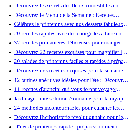
Chèvre & Poivron Rouge - Découvrez Comment!
Découvrez les secrets des fleurs comestibles en
cuisine !
Découvrez le Menu de la Semaine : Recettes
Uniques du 25 au 31 Mai!
Célébrez le printemps avec nos desserts fabuleux et
gourmands !
20 recettes rapides avec des courgettes à faire en 30
minutes!
32 recettes printanières délicieuses pour manger
sain et se régaler !
Découvrez 22 recettes exquises pour magnifier la
rhubarbe ce printemps !
20 salades de printemps faciles et rapides à préparer
!
Découvrez nos recettes exquises pour la semaine
du 18 au 24 mai !
12 tartines apéritives idéales pour l'été : Découvrez-
les !
11 recettes d'arancini qui vous feront voyager
jusqu'en Sicile !
Jardinage : une solution étonnante pour la myopie
des jeunes !
24 méthodes incontournables pour cuisiner les
œufs à découvrir !
Découvrez l'herboristerie révolutionnaire pour les
pathologies féminines!
Dîner de printemps rapide : préparez un menu