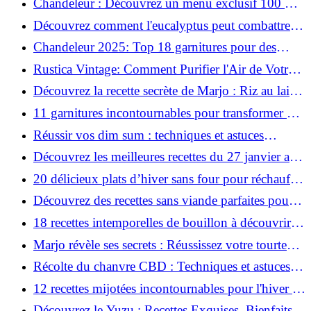
Chandeleur : Découvrez un menu exclusif 100 %
crêpes !
Découvrez comment l'eucalyptus peut combattre
votre rhume !
Chandeleur 2025: Top 18 garnitures pour des
crêpes inoubliables!
Rustica Vintage: Comment Purifier l'Air de Votre
Maison Efficacement !
Découvrez la recette secrète de Marjo : Riz au lait et
crème anglaise à la vanille!
11 garnitures incontournables pour transformer vos
crêpes salées!
Réussir vos dim sum : techniques et astuces
infaillibles !
Découvrez les meilleures recettes du 27 janvier au
2 février - À ne pas manquer!
20 délicieux plats d’hiver sans four pour réchauffer
votre cœur !
Découvrez des recettes sans viande parfaites pour
réchauffer vos soirées d'hiver !
18 recettes intemporelles de bouillon à découvrir
absolument !
Marjo révèle ses secrets : Réussissez votre tourte
d'hiver à tous les coups !
Récolte du chanvre CBD : Techniques et astuces
incontournables !
12 recettes mijotées incontournables pour l'hiver –
Parfaites pour 4 personnes!
Découvrez le Yuzu : Recettes Exquises, Bienfaits