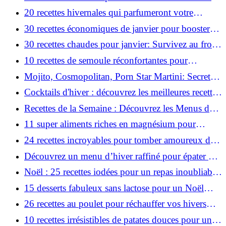
à découvrir !
20 recettes hivernales qui parfumeront votre
maison !
30 recettes économiques de janvier pour booster
votre budget !
30 recettes chaudes pour janvier: Survivez au froid
avec goût !
10 recettes de semoule réconfortantes pour
affronter l'hiver !
Mojito, Cosmopolitan, Porn Star Martini: Secrets
pour Cocktails Parfaits!
Cocktails d'hiver : découvrez les meilleures recettes
à savourer !
Recettes de la Semaine : Découvrez les Menus du
30 Décembre au 5 Janvier !
11 super aliments riches en magnésium pour
booster votre énergie cet hiver !
24 recettes incroyables pour tomber amoureux des
légumes d'hiver!
Découvrez un menu d’hiver raffiné pour épater vos
invités !
Noël : 25 recettes iodées pour un repas inoubliable
!
15 desserts fabuleux sans lactose pour un Noël
gourmand !
26 recettes au poulet pour réchauffer vos hivers
pluvieux !
10 recettes irrésistibles de patates douces pour un