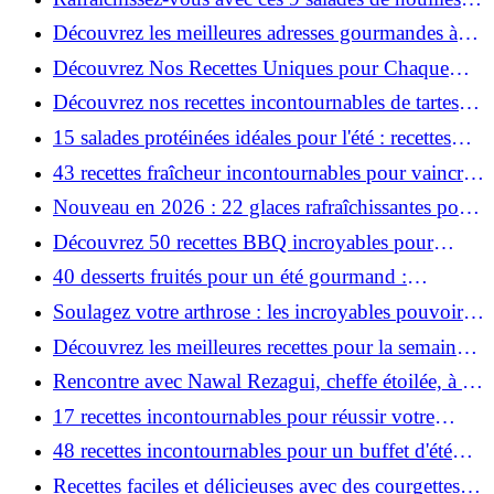
froides et originales !
Découvrez les meilleures adresses gourmandes à
Honfleur, Deauville, Trouville !
Découvrez Nos Recettes Uniques pour Chaque
Jour, du 22 au 28 Juin!
Découvrez nos recettes incontournables de tartes
aux légumes d'été !
15 salades protéinées idéales pour l'été : recettes
incontournables !
43 recettes fraîcheur incontournables pour vaincre
la chaleur !
Nouveau en 2026 : 22 glaces rafraîchissantes pour
un été torride !
Découvrez 50 recettes BBQ incroyables pour
sublimer vos vacances !
40 desserts fruités pour un été gourmand :
Découvrez les meilleures idées !
Soulagez votre arthrose : les incroyables pouvoirs
des fruits et légumes du jardin !
Découvrez les meilleures recettes pour la semaine
du 15 au 21 juin !
Rencontre avec Nawal Rezagui, cheffe étoilée, à la
Briqueterie en Champagne !
17 recettes incontournables pour réussir votre
plancha d'été!
48 recettes incontournables pour un buffet d'été
époustouflant!
Recettes faciles et délicieuses avec des courgettes