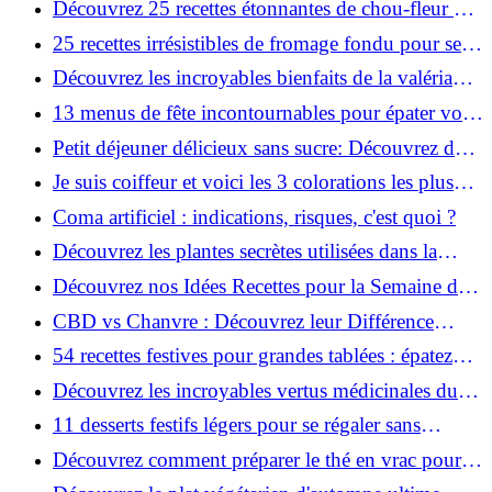
Découvrez 25 recettes étonnantes de chou-fleur qui
vont changer votre avis !
25 recettes irrésistibles de fromage fondu pour se
réconforter !
Découvrez les incroyables bienfaits de la valériane
pour votre bien-être naturel!
13 menus de fête incontournables pour épater vos
invités!
Petit déjeuner délicieux sans sucre: Découvrez des
idées exquises !
Je suis coiffeur et voici les 3 colorations les plus
demandées cet hiver
Coma artificiel : indications, risques, c'est quoi ?
Découvrez les plantes secrètes utilisées dans la
parfumerie de luxe !
Découvrez nos Idées Recettes pour la Semaine du
18 au 24 Novembre !
CBD vs Chanvre : Découvrez leur Différence
Cruciale !
54 recettes festives pour grandes tablées : épatez
vos invités !
Découvrez les incroyables vertus médicinales du
bleuet pour votre bien-être naturel!
11 desserts festifs légers pour se régaler sans
culpabiliser !
Découvrez comment préparer le thé en vrac pour
maximiser ses bienfaits !