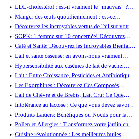
œufs selon les dernières études!
LDL-cholestérol : est-il vraiment le "mauvais" ?
Découvrez la vérité !
Manger des œufs quotidiennement : est-ce
vraiment sans risque ?
Découvrez les incroyables vertus de l'ail sur votre
santé : un super-aliment !
SOPK: 1 femme sur 10 concernée! Découvrez
comment l'alimentation et le mode de vie peuvent
Café et Santé: Découvrez les Incroyables Bienfaits
aider.
et Risques!
Lait et santé osseuse: en avons-nous vraiment
besoin pour des os solides?
Hypersensibilité aux caséines de lait de vache:
Comprendre pour mieux gérer
Lait : Entre Croissance, Pesticides et Antibiotiques,
Quelle Réalité ?
Les Exorphines : Découvrez Ces Composés
Miraculeux Cachés dans Votre Assiette!
Lait de Chèvre et de Brebis, Lait Cru: Ce Que
Vous Devez Savoir!
Intolérance au lactose : Ce que vous devez savoir
pour mieux vivre !
Produits Laitiers: Bénéfiques ou Nocifs pour la
Santé?
Pollen et Allergies : Transformez votre jardin en un
havre apaisant !
Cuisine révolutionnée : Les meilleures huiles