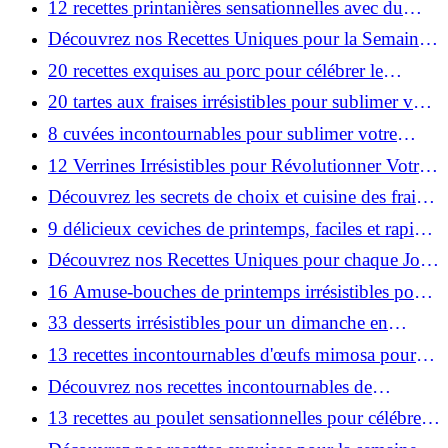
12 recettes printanières sensationnelles avec du
saumon en vedette!
Découvrez nos Recettes Uniques pour la Semaine
du 27 Avril au 3 Mai !
20 recettes exquises au porc pour célébrer le
printemps !
20 tartes aux fraises irrésistibles pour sublimer vos
journées ensoleillées !
8 cuvées incontournables pour sublimer votre
brunch de printemps !
12 Verrines Irrésistibles pour Révolutionner Votre
Apéro de Printemps !
Découvrez les secrets de choix et cuisine des fraises
- Astuces incontournables!
9 délicieux ceviches de printemps, faciles et rapides
à préparer!
Découvrez nos Recettes Uniques pour chaque Jour,
du 20 au 26 Avril!
16 Amuse-bouches de printemps irrésistibles pour
un apéro parfait!
33 desserts irrésistibles pour un dimanche en
famille - À découvrir !
13 recettes incontournables d'œufs mimosa pour
égayer votre printemps!
Découvrez nos recettes incontournables de
spaghettis !
13 recettes au poulet sensationnelles pour célébrer
l'arrivée du printemps!