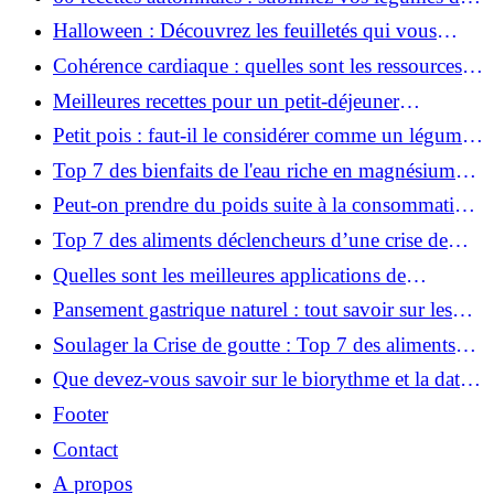
saison !
Halloween : Découvrez les feuilletés qui vous
feront totalement craquer !
Cohérence cardiaque : quelles sont les ressources
gratuites à télécharger ?
Meilleures recettes pour un petit-déjeuner
énergisant : notre sélection
Petit pois : faut-il le considérer comme un légume
ou un féculent ?
Top 7 des bienfaits de l'eau riche en magnésium
sur la santé
Peut-on prendre du poids suite à la consommation
des amandes ?
Top 7 des aliments déclencheurs d’une crise de
goutte
Quelles sont les meilleures applications de
cohérence cardiaque ?
Pansement gastrique naturel : tout savoir sur les
bienfaits de la banane
Soulager la Crise de goutte : Top 7 des aliments
pauvres en purines
Que devez-vous savoir sur le biorythme et la date
d’accouchement ?
Footer
Contact
A propos