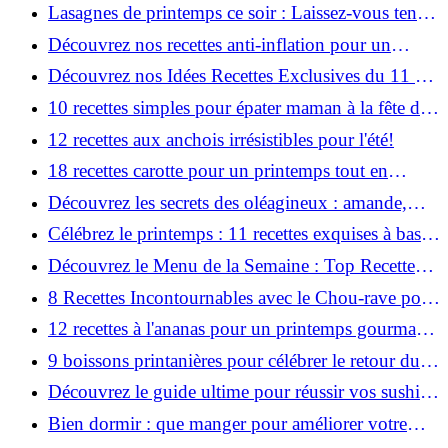
complet en seulement 30 minutes !
Lasagnes de printemps ce soir : Laissez-vous tenter
!
Découvrez nos recettes anti-inflation pour un
printemps économique !
Découvrez nos Idées Recettes Exclusives du 11 au
17 Mai - À ne pas Manquer !
10 recettes simples pour épater maman à la fête des
mères !
12 recettes aux anchois irrésistibles pour l'été!
18 recettes carotte pour un printemps tout en
orange!
Découvrez les secrets des oléagineux : amande,
noisette, avocat !
Célébrez le printemps : 11 recettes exquises à base
d'asperge blanche !
Découvrez le Menu de la Semaine : Top Recettes
du 4 au 10 Mai !
8 Recettes Incontournables avec le Chou-rave pour
un Printemps Savoureux !
12 recettes à l'ananas pour un printemps gourmand
: de l'entrée au dessert!
9 boissons printanières pour célébrer le retour du
soleil !
Découvrez le guide ultime pour réussir vos sushis
maison comme un pro!
Bien dormir : que manger pour améliorer votre
sommeil ?