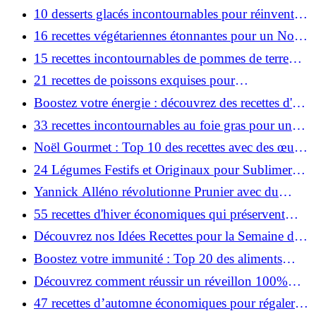
Noël gourmand!
10 desserts glacés incontournables pour réinventer
Noël !
16 recettes végétariennes étonnantes pour un Noël
magique!
15 recettes incontournables de pommes de terre
pour un Noël magique!
21 recettes de poissons exquises pour
révolutionner votre Noël !
Boostez votre énergie : découvrez des recettes d'eau
détox incontournables !
33 recettes incontournables au foie gras pour un
Noël gastronomique !
Noël Gourmet : Top 10 des recettes avec des œufs
de poisson!
24 Légumes Festifs et Originaux pour Sublimer
votre Repas de Noël !
Yannick Alléno révolutionne Prunier avec du
caviar : bien plus qu’un simple décor !
55 recettes d'hiver économiques qui préservent
votre budget !
Découvrez nos Idées Recettes pour la Semaine du
9 au 15 Décembre !
Boostez votre immunité : Top 20 des aliments
riches en vitamine C !
Découvrez comment réussir un réveillon 100%
vegan !
47 recettes d’automne économiques pour régaler la