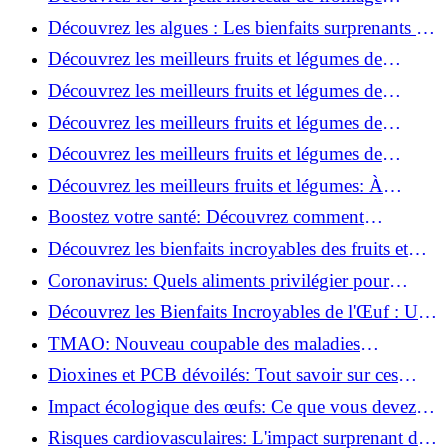
végétal révolutionnaire!
Découvrez les algues : Les bienfaits surprenants de
la mer!
Découvrez les meilleurs fruits et légumes de
Novembre: Boostez votre santé!
Découvrez les meilleurs fruits et légumes de
décembre: Boostez votre santé cet hiver!
Découvrez les meilleurs fruits et légumes de
Janvier: Boostez votre santé!
Découvrez les meilleurs fruits et légumes de
Février: Boostez votre santé!
Découvrez les meilleurs fruits et légumes: À
consommer en Mars!
Boostez votre santé: Découvrez comment
maximiser les antioxydants dans votre thé!
Découvrez les bienfaits incroyables des fruits et
légumes d'avril!
Coronavirus: Quels aliments privilégier pour
booster votre immunité?
Découvrez les Bienfaits Incroyables de l'Œuf : Un
Super Aliment à Redécouvrir!
TMAO: Nouveau coupable des maladies
cardiaques? Découvrez pourquoi!
Dioxines et PCB dévoilés: Tout savoir sur ces
polluants dangereux!
Impact écologique des œufs: Ce que vous devez
savoir maintenant!
Risques cardiovasculaires: L'impact surprenant des