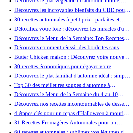
Découvrez le plat végétarien d'automne ultime,
facile et rapide !
Découvrez les incroyables bienfaits du CBD pour
votre santé !
30 recettes automnales à petit prix : parfaites et
savoureuses !
Détoxifiez votre foie : découvrez les miracles d'une
mono-diète au raisin !
Découvrez le Menu de la Semaine: Top Recettes
du 11 au 17 Novembre!
Découvrez comment réussir des boulettes sans
viande – Astuces et recettes!
Butter Chicken maison : Découvrez votre nouveau
poulet dominical !
30 recettes économiques pour égayer votre
novembre gris !
Découvrez le plat familial d'automne idéal : simple
et tout-en-un !
Top 30 des meilleures soupes d'automne à
découvrir absolument !
Découvrez le Menu de la Semaine du 4 au 10
Novembre : Recettes Incontournables!
Découvrez nos recettes incontournables de desserts
aux pommes !
4 étapes clés pour un repas d'Halloween à mourir
de plaisir!
31 Recettes Fromagères Automnales pour un
Plaisir Fondant !
60 recettes automnales : sublimez vos légumes de