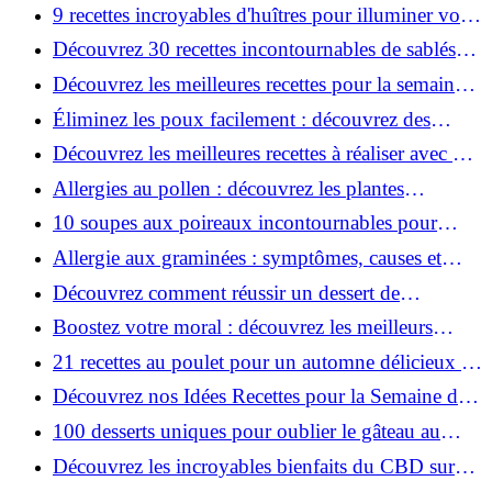
famille sans se ruiner !
9 recettes incroyables d'huîtres pour illuminer vos
fêtes !
Découvrez 30 recettes incontournables de sablés
pour un Noël magique!
Découvrez les meilleures recettes pour la semaine
du 2 au 8 décembre !
Éliminez les poux facilement : découvrez des
remèdes naturels efficaces !
Découvrez les meilleures recettes à réaliser avec un
potimarron !
Allergies au pollen : découvrez les plantes
responsables !
10 soupes aux poireaux incontournables pour
réchauffer votre hiver !
Allergie aux graminées : symptômes, causes et
traitements à connaître!
Découvrez comment réussir un dessert de
Thanksgiving à tous les coups !
Boostez votre moral : découvrez les meilleurs
aliments !
21 recettes au poulet pour un automne délicieux à
ne pas manquer !
Découvrez nos Idées Recettes pour la Semaine du
25 Novembre au 1er Décembre!
100 desserts uniques pour oublier le gâteau au
chocolat !
Découvrez les incroyables bienfaits du CBD sur
votre corps !