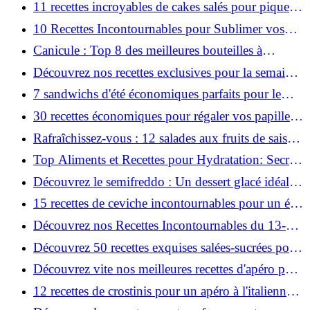
11 recettes incroyables de cakes salés pour pique-
niques inoubliables!
10 Recettes Incontournables pour Sublimer vos
Vacances d'Été !
Canicule : Top 8 des meilleures bouteilles à
savourer !
Découvrez nos recettes exclusives pour la semaine
du 20 au 26 juillet !
7 sandwichs d'été économiques parfaits pour le
camping!
30 recettes économiques pour régaler vos papilles
en juillet !
Rafraîchissez-vous : 12 salades aux fruits de saison
incontournables !
Top Aliments et Recettes pour Hydratation: Secrets
d'Été Dévoilés!
Découvrez le semifreddo : Un dessert glacé idéal
pour l'été !
15 recettes de ceviche incontournables pour un été
savoureux !
Découvrez nos Recettes Incontournables du 13-19
Juillet : Menu Hebdomadaire Excitant!
Découvrez 50 recettes exquises salées-sucrées pour
sublimer vos fruits d'été!
Découvrez vite nos meilleures recettes d'apéro pour
un été parfait !
12 recettes de crostinis pour un apéro à l'italienne
irrésistible!