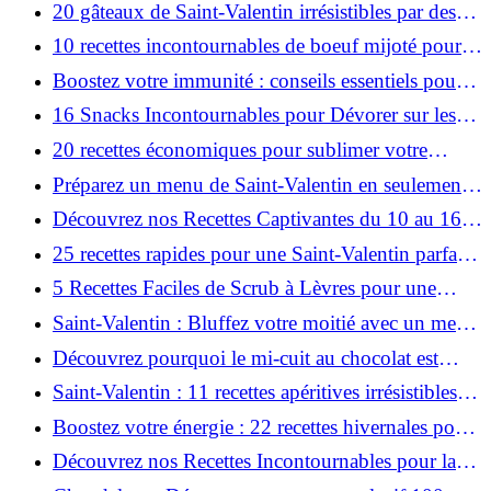
affronter l'hiver!
20 gâteaux de Saint-Valentin irrésistibles par des
chefs à déguster en couple!
10 recettes incontournables de boeuf mijoté pour
réchauffer votre hiver !
Boostez votre immunité : conseils essentiels pour
l'automne et l'hiver !
16 Snacks Incontournables pour Dévorer sur les
Pistes de Ski !
20 recettes économiques pour sublimer votre
février !
Préparez un menu de Saint-Valentin en seulement
1 heure!
Découvrez nos Recettes Captivantes du 10 au 16
Février - À Tester Cette Semaine !
25 recettes rapides pour une Saint-Valentin parfaite
!
5 Recettes Faciles de Scrub à Lèvres pour une
Bouche Irrésistible!
Saint-Valentin : Bluffez votre moitié avec un menu
végétarien sensationnel !
Découvrez pourquoi le mi-cuit au chocolat est
irrésistible !
Saint-Valentin : 11 recettes apéritives irrésistibles en
verrines !
Boostez votre énergie : 22 recettes hivernales pour
éviter la somnolence post-déjeuner !
Découvrez nos Recettes Incontournables pour la
Semaine du 3 au 9 Février!