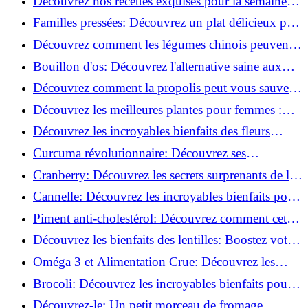
Découvrez nos recettes exquises pour la semaine
du 13 au 19 avril !
Familles pressées: Découvrez un plat délicieux prêt
en 20 minutes!
Découvrez comment les légumes chinois peuvent
transformer votre santé !
Bouillon d'os: Découvrez l'alternative saine aux
cubes industriels!
Découvrez comment la propolis peut vous sauver
des virus hivernaux !
Découvrez les meilleures plantes pour femmes :
soulager règles, grossesse et ménopause!
Découvrez les incroyables bienfaits des fleurs
comestibles !
Curcuma révolutionnaire: Découvrez ses
incroyables bienfaits pour la santé!
Cranberry: Découvrez les secrets surprenants de la
canneberge!
Cannelle: Découvrez les incroyables bienfaits pour
votre santé!
Piment anti-cholestérol: Découvrez comment cet
aliment peut transformer votre santé!
Découvrez les bienfaits des lentilles: Boostez votre
santé dès aujourd'hui !
Oméga 3 et Alimentation Crue: Découvrez les
Bienfaits de la Graine de Chia!
Brocoli: Découvrez les incroyables bienfaits pour
votre santé!
Découvrez-le: Un petit morceau de fromage