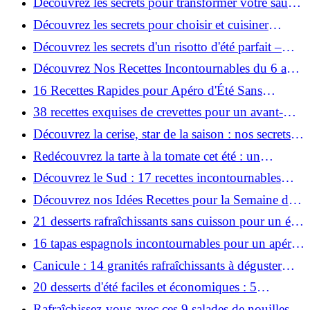
Découvrez les secrets pour transformer votre sauce
tomate maison !
Découvrez les secrets pour choisir et cuisiner
parfaitement l'aubergine !
Découvrez les secrets d'un risotto d'été parfait –
Recette facile et rapide !
Découvrez Nos Recettes Incontournables du 6 au
12 Juillet - À Tester Cette Semaine!
16 Recettes Rapides pour Apéro d'Été Sans
Cuisson ni Repos!
38 recettes exquises de crevettes pour un avant-
goût d'été!
Découvrez la cerise, star de la saison : nos secrets
de cuisine!
Redécouvrez la tarte à la tomate cet été : un
classique incontournable !
Découvrez le Sud : 17 recettes incontournables
pour un apéro provençal !
Découvrez nos Idées Recettes pour la Semaine du
29 Juin au 5 Juillet !
21 desserts rafraîchissants sans cuisson pour un été
gourmand!
16 tapas espagnols incontournables pour un apéro
réussi !
Canicule : 14 granités rafraîchissants à déguster
d'urgence!
20 desserts d'été faciles et économiques : 5
ingrédients max!
Rafraîchissez-vous avec ces 9 salades de nouilles