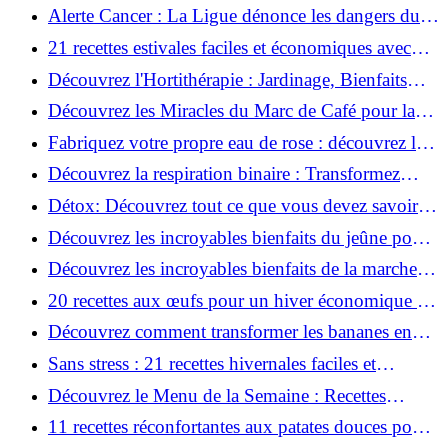
essentielles à utiliser !
Alerte Cancer : La Ligue dénonce les dangers du
soleil avec une campagne choc!
21 recettes estivales faciles et économiques avec
moins de 5 ingrédients!
Découvrez l'Hortithérapie : Jardinage, Bienfaits
Incroyables pour la Santé !
Découvrez les Miracles du Marc de Café pour la
Peau et les Cheveux!
Fabriquez votre propre eau de rose : découvrez la
méthode simple et rapide !
Découvrez la respiration binaire : Transformez
votre effort !
Détox: Découvrez tout ce que vous devez savoir
maintenant!
Découvrez les incroyables bienfaits du jeûne pour
votre santé!
Découvrez les incroyables bienfaits de la marche
nordique !
20 recettes aux œufs pour un hiver économique et
savoureux!
Découvrez comment transformer les bananes en
desserts irrésistibles !
Sans stress : 21 recettes hivernales faciles et
délicieuses au four!
Découvrez le Menu de la Semaine : Recettes
Quotidiennes du 17 au 23 Février!
11 recettes réconfortantes aux patates douces pour